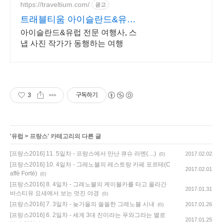
https://traveltium.com/
광고
트래블티움 아이슬란드&유럽
전문 여행사
아이슬란드&유럽 전문 여행사, 스
냅 사진 작가가 동행하는 여행
3
구독하기
'
유럽
>
프랑스
' 카테고리의 다른 글
[프랑스2016] 11. 5일차 - 프랑스에서 만난 큐슈 라멘(....)
2017.02.02
(0)
[프랑스2016] 10. 4일차 - 그레노블의 레스토랑 카페 포르테(C
2017.02.01
affè Forté)
(0)
[프랑스2016] 8. 4일차 - 그레노블의 케이블카를 타고 올라간
2017.01.31
바스티유 요새에서 보는 멋진 야경
(0)
[프랑스2016] 7. 3일차 - 늦가을의 쓸쓸한 그레노블 시내
2017.01.26
(0)
[프랑스2016] 6. 2일차 - 세계 3대 진미라는 푸와그라는 별로
2017.01.25