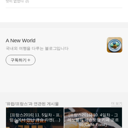
맛이 없었다
(2)
A New World
국내외 여행을 다루는 블로그입니다
구독하기
'유럽/프랑스'과 연관된 게시물
더 보기
[프랑스2016] 11. 5일차 - 프
[프랑스2016] 10. 4일차 - 그
랑스에서 만난 큐슈 라멘(....)
레노블의 레스토랑 카페 포르
테(Caffè Forté)