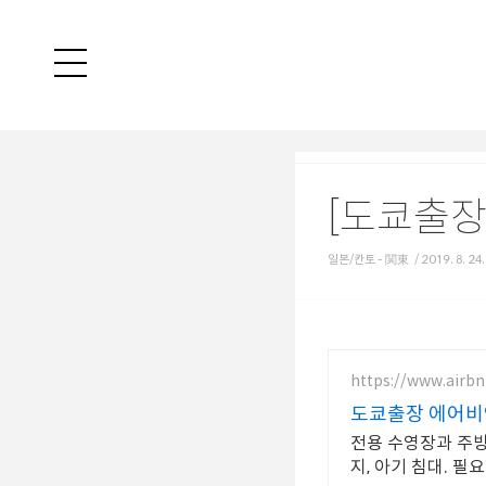
[도쿄출장2
일본/칸토 - 関東
/
2019. 8. 24
https://www.airbn
도쿄출장 에어비
전용 수영장과 주방
지, 아기 침대. 필