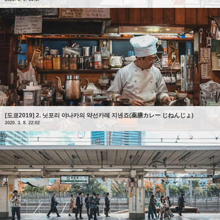
[도쿄2019] 2. 닛포리 야나카의 약선카레 지넨죠(薬膳カレー じねんじょ)
2020. 3. 8. 22:02