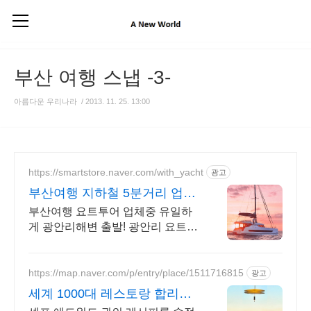
부산 여행 스냅 -3-
아름다운 우리나라
/
2013. 11. 25. 13:00
https://smartstore.naver.com/with_yacht
광고
부산여행 지하철 5분거리 업계
유일 광안리해변 출발!
부산여행 요트투어 업체중 유일하
게 광안리해변 출발! 광안리 요트-
맛집-카페, 감성데이트 끝판왕 코
스! 광안리에 다 있어요!
https://map.naver.com/p/entry/place/1511716815
광고
세계 1000대 레스토랑 합리적
인 프렌치 파인다이닝