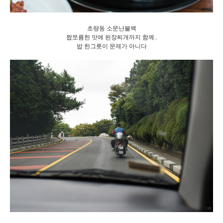
초량동 소문난불백
짭쪼름한 맛에 된장찌개까지 함께..
밥 한그릇이 문제가 아니다