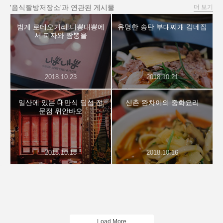
'음식짤방저장소'과 연관된 게시물
더 보기
범계 로데오거리 니뽕내뽕에
유명한 송탄 부대찌개 김네집
서 피자와 짬뽕을
2018.10.23
2018.10.21
일산에 있는 대만식 딤섬 전
신촌 완차이의 중화요리
문점 위안바오
2018.10.18
2018.10.16
Load More