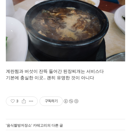
계란찜과 버섯이 잔뜩 들어간 된장찌개는 서비스다
기본에 충실한 이곳.. 괜히 유명한 것이 아니다
3
구독하기
'
음식짤방저장소
' 카테고리의 다른 글