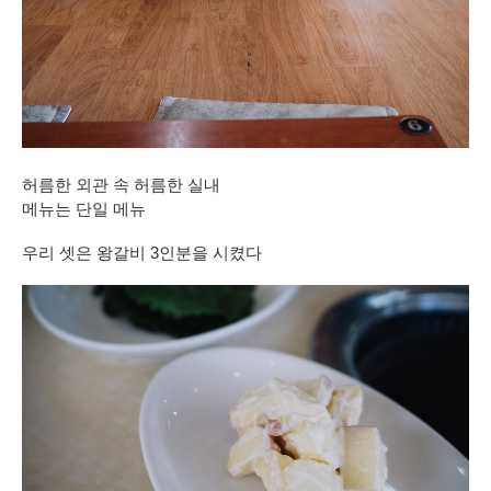
허름한 외관 속 허름한 실내
메뉴는 단일 메뉴
우리 셋은 왕갈비 3인분을 시켰다