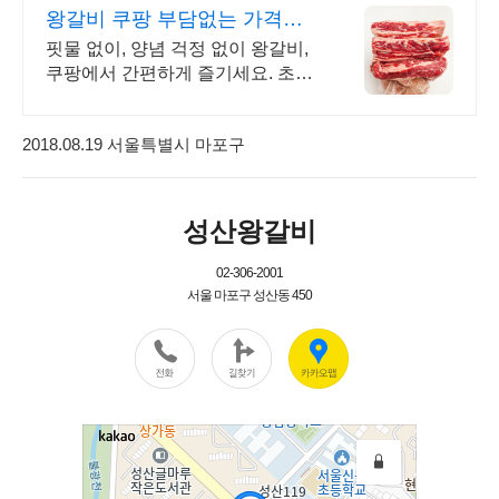
왕갈비 쿠팡 부담없는 가격에
푸짐하게
핏물 없이, 양념 걱정 없이 왕갈비,
쿠팡에서 간편하게 즐기세요. 초이
스 등급, 잡내 없는 양념육, 쿠팡에
서 만족스러운 맛을 경험하세요.
2018.08.19 서울특별시 마포구